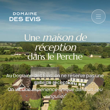
maison de
Une
réception
dans le Perche
Au Domaine des Évis, on ne réserve pas une
salle de réception.
On vit
une expérience unique dans un lieu
singulier.